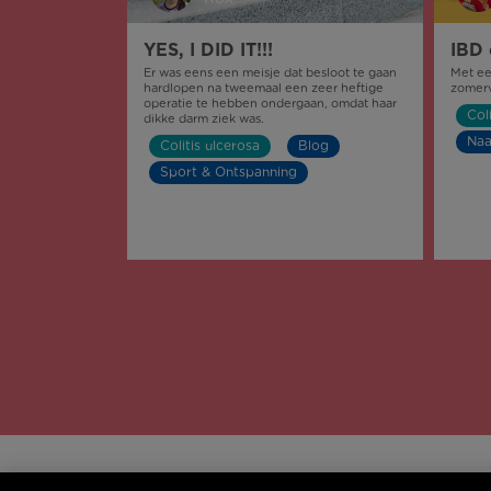
YES, I DID IT!!!
IBD 
Er was eens een meisje dat besloot te gaan
Met ee
hardlopen na tweemaal een zeer heftige
zomerv
operatie te hebben ondergaan, omdat haar
Col
dikke darm ziek was.
Naa
Colitis ulcerosa
Blog
Sport & Ontspanning