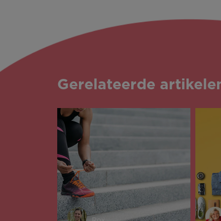
Gerelateerde artikele
Rox