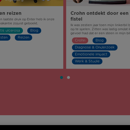
en reizen
Crohn ontdekt door een
fistel
n laatste druk op Enter heb ik onze
akantie zojuist geboekt.
Ik was zestien jaar toen mijn linkerbil
op te spelen. Zitten was lastig omdat i
itis ulcerosa
Blog
gevoel had dat er een steen in mijn bil
sten
Reizen
Crohn
Blog
Diagnose & Onderzoek
Emotionele impact
Werk & Studie