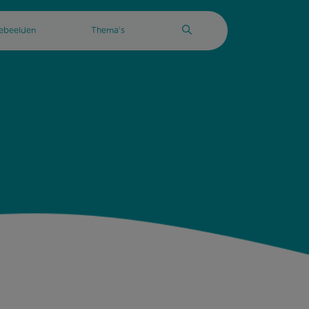
tebeelden
Thema’s